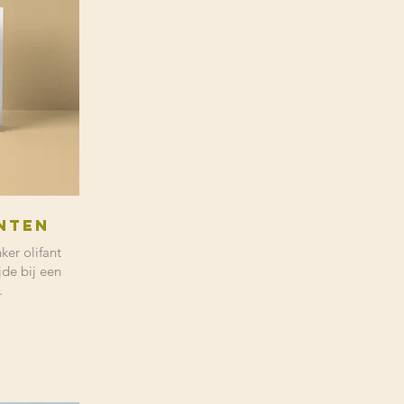
anten
ker olifant
jde bij een
.