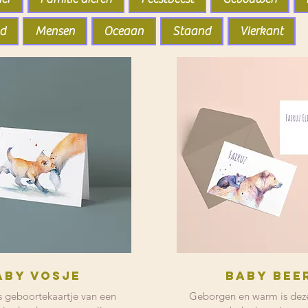
nd
Mensen
Oceaan
Staand
Vierkant
aby vosje
Baby bee
s geboortekaartje van een
Geborgen en warm is deze 