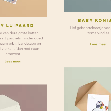
Baby koni
y luipaard
Lief geboortekaartje voor
e van deze grote katten!
zomerkindjes
art past iets minder goed
naam erbij. Landscape en
Lees meer
l vierkant (dan met naam
erboven)
Lees meer