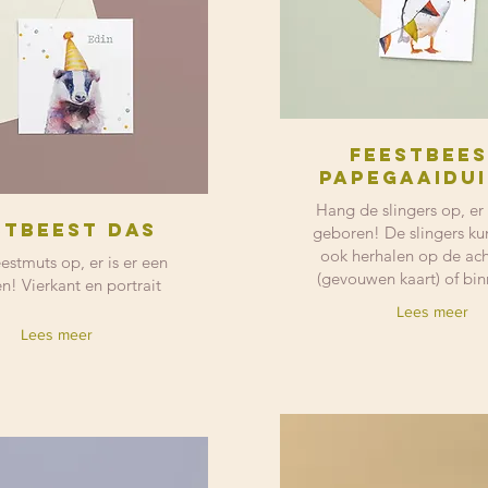
Feestbee
papegaaidu
Hang de slingers op, er 
stbeest das
geboren! De slingers ku
ook herhalen op de ach
eestmuts op, er is er een
(gevouwen kaart) of bin
n! Vierkant en portrait
Lees meer
Lees meer