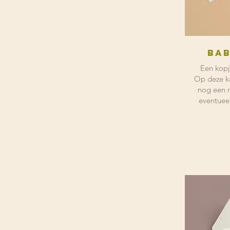
Bab
Een kopj
Op deze ka
nog een 
eventuee