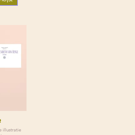
r
illustratie