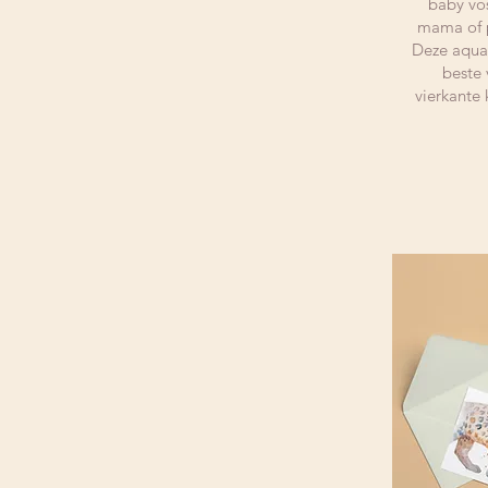
baby vos
mama of 
Deze aquare
beste 
vierkante