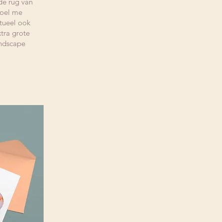
de rug van
voel me
tueel ook
xtra grote
andscape