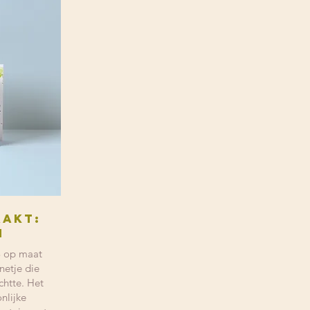
aakt:
n
3 op maat
netje die
chtte. Het
nlijke