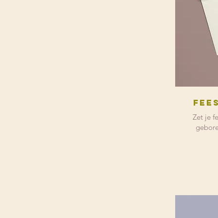
Fee
Zet je f
gebore