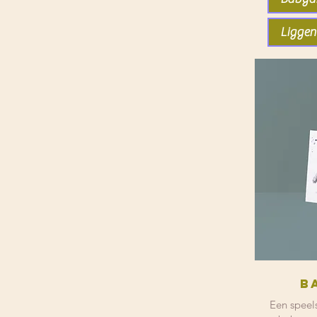
Ligge
B
Een speel