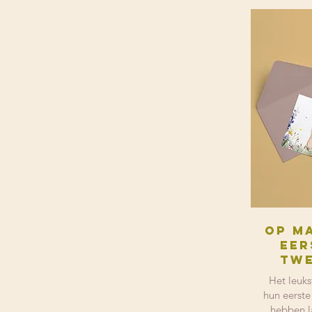
Op m
Eer
twe
Het leuks
hun eerste
hebben l