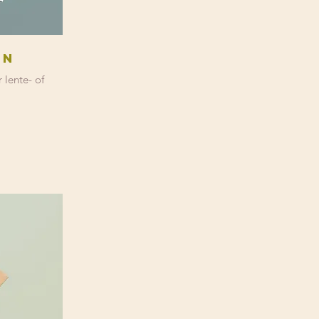
jn
 lente- of