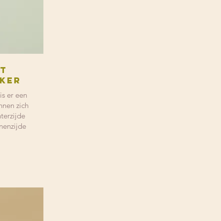
st
iker
is er een
nnen zich
terzijde
nenzijde