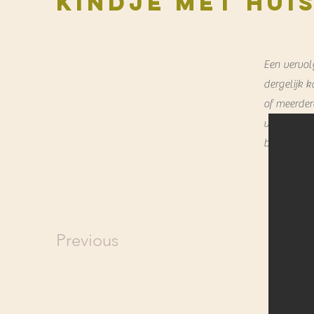
kindje met hui
Een vervol
dergelijk k
of meerder
verzamel ev
bijvoorbeel
Previous