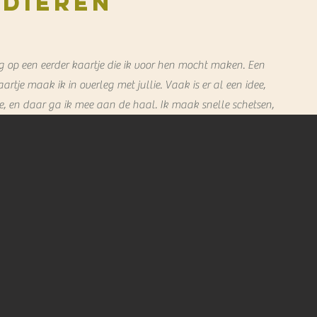
sdieren
g op een eerder kaartje die ik voor hen mocht maken. Een
aartje maak ik in overleg met jullie. Vaak is er al een idee,
e, en daar ga ik mee aan de haal. Ik maak snelle schetsen,
entueel foto's (van jullie, in het geval van huisdieren,
d, of een broer of zus die een beetje herkenbaar moet zijn).