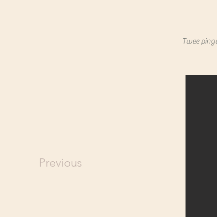
Twee pinguï
Previous