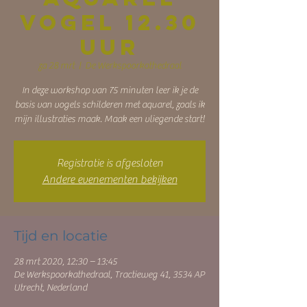
vogel 12.30
uur
za 28 mrt
  |  
De Werkspoorkathedraal
In deze workshop van 75 minuten leer ik je de
basis van vogels schilderen met aquarel, zoals ik
mijn illustraties maak. Maak een vliegende start!
Registratie is afgesloten
Andere evenementen bekijken
Tijd en locatie
28 mrt 2020, 12:30 – 13:45
De Werkspoorkathedraal, Tractieweg 41, 3534 AP
Utrecht, Nederland