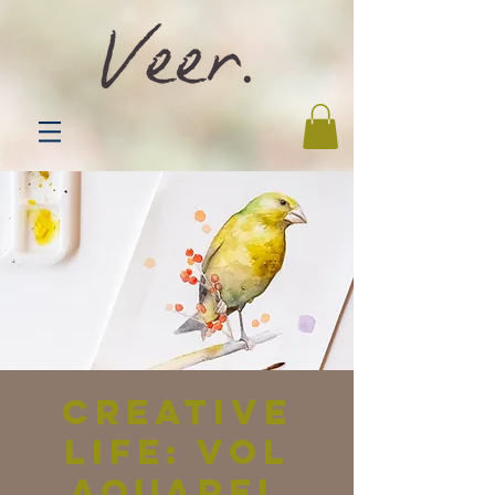
Creative
Life: VOL
aquarel