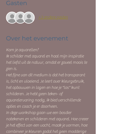
Gasten
+3 andere gasten
Over het evenement
Kom je aquarellen?
Ik schilder met aquarel en haal mijn inspiratie 
het liefst uit de natuur, omdat er zoveel moois te 
zien is. 
Het fijne van dit medium is dat het transparant 
is, licht en vloeiend. Je leert over kleurgebruik, 
het opbouwen in lagen en hoe je "los" kunt 
schilderen. Je hebt geen teken- of 
aquarelervaring nodig, ik bied verschillende 
opties en coach je er doorheen. 
In deze workshop gaan we een bosdier 
natekenen en schilderen met aquarel. Hoe creeer 
je het effect van een vacht, maak je vormen, hoe 
combineer je kleuren zodat het geen modderige 