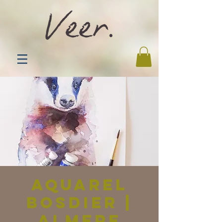
Aquarel
bosdier |
Almere