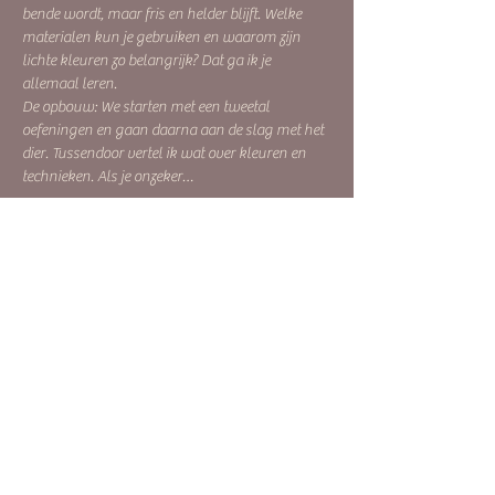
bende wordt, maar fris en helder blijft. Welke 
materialen kun je gebruiken en waarom zijn 
lichte kleuren zo belangrijk? Dat ga ik je 
allemaal leren. 
De opbouw: We starten met een tweetal 
oefeningen en gaan daarna aan de slag met het 
dier. Tussendoor vertel ik wat over kleuren en 
technieken. Als je onzeker…
Meer weergeven
Tickets
Verkoop geëindigd op
Soort ticket
Aquarel bosdier
Prijs
€ 59,00