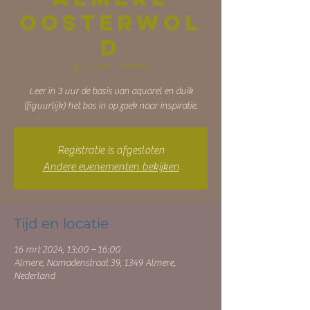
Oosterwol
d
za 16 mrt
  |  
Almere
Leer in 3 uur de basis van aquarel en duik
(figuurlijk) het bos in op zoek naar inspiratie.
Registratie is afgesloten
Andere evenementen bekijken
Tijd en locatie
16 mrt 2024, 13:00 – 16:00
Almere, Nomadenstraat 39, 1349 Almere,
Nederland