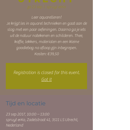
za 23 sep
  |  
spruyt &Ko
Leer aquarelleren!
Je krijgt les in aquarel technieken en gaat aan de
slag met een paar oefeningen. Daarna ga je iets
uit de natuur natekenen en schilderen. Thee,
koffie, lekkers, materialen en een kleine
goodiebag na afloop zijn inbegrepen.
Kosten: €39,50
Registration is closed for this event.
Got It
Tijd en locatie
23 sep 2017, 10:00 – 13:00
spruyt &Ko, Zadelstraat 41, 3511 LS Utrecht,
Nederland