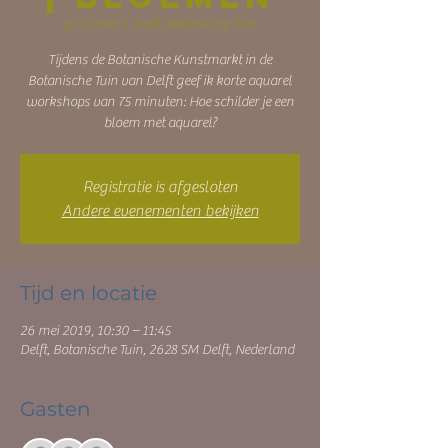
zo 26 mei
  |  
Delft, Botanische Tuin
Tijdens de Botanische Kunstmarkt in de
Botanische Tuin van Delft geef ik korte aquarel
workshops van 75 minuten: Hoe schilder je een
bloem met aquarel?
Registratie is afgesloten
Andere evenementen bekijken
Tijd en locatie
26 mei 2019, 10:30 – 11:45
Delft, Botanische Tuin, 2628 SM Delft, Nederland
Gasten