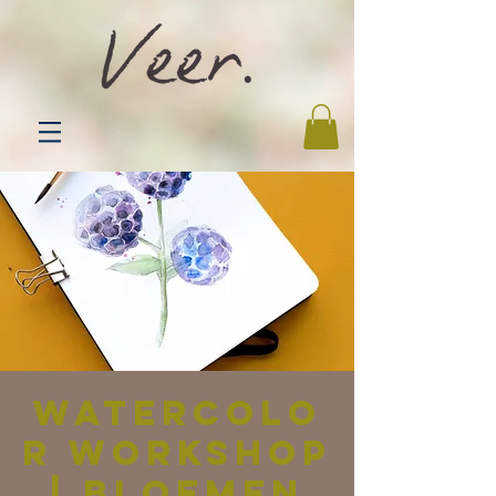
Watercolo
r Workshop
| Bloemen