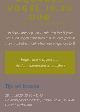
vogel 10.30
uur
za 28 mrt
  |  
De Werkspoorkathedraal
In deze workshop van 75 minuten leer ik je de
basis van vogels schilderen met aquarel, zoals ik
mijn illustraties maak. Maak een vliegende start!
Registratie is afgesloten
Andere evenementen bekijken
Tijd en locatie
28 mrt 2020, 10:30 – 11:45
De Werkspoorkathedraal, Tractieweg 41, 3534 AP
Utrecht, Nederland