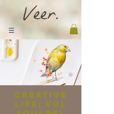
Creative
Life: VOL
aquarel