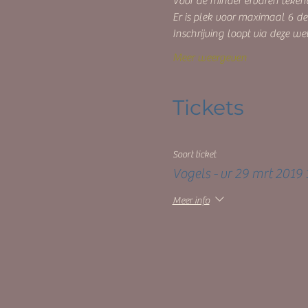
Voor de minder ervaren tekenaa
Er is plek voor maximaal 6 d
Inschrijving loopt via deze web
Meer weergeven
Tickets
Soort ticket
Vogels - vr 29 mrt 2019 
Meer info