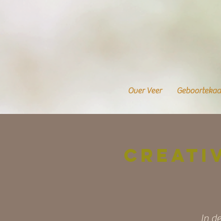
Over Veer
Geboortekaa
Creati
In d