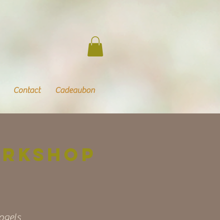
Contact
Cadeaubon
orkshop
ogels