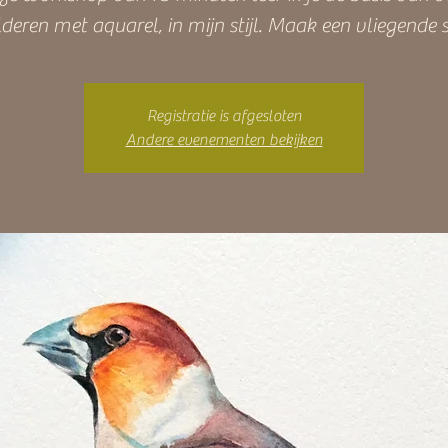
lderen met aquarel, in mijn stijl. Maak een vliegende s
Registratie is afgesloten
Andere evenementen bekijken