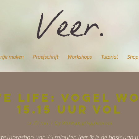
rtje maken
Proefschrift
Workshops
Tutorial
Shop
ve Life: Vogel w
15.15 uur VOL
vr 29 mrt
  |  
De Werkspoorkathedraal
eze workshop van 75 minuten leer ik je de basis van v