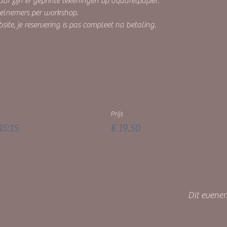
r zijn er geprinte tekeningen op aquarelpapier.  
eelnemers per workshop.
site, je reservering is pas compleet na betaling.
Prijs
15:15
€ 19,50
Dit evenem