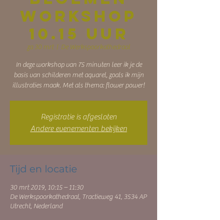
workshop
10.15 uur
za 30 mrt
  |  
De Werkspoorkathedraal
In deze workshop van 75 minuten leer ik je de
basis van schilderen met aquarel, zoals ik mijn
illustraties maak. Met als thema: flower power!
Registratie is afgesloten
Andere evenementen bekijken
Tijd en locatie
30 mrt 2019, 10:15 – 11:30
De Werkspoorkathedraal, Tractieweg 41, 3534 AP
Utrecht, Nederland