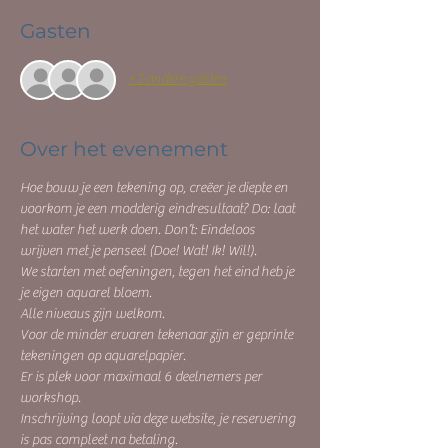
Gasten
+2 andere gasten
Over het evenement
Hoe bouw je een tekening op, creëer je diepte en 
voorkom je een modderig eindresultaat? Do: laat 
het water het werk doen. Don’t: Eindeloos 
wrijven met je penseel (Doe! Wat! Ik! Wil!). 
We starten met oefeningen, tegen het eind heb je 
je eigen aquarel bloem. 
Alle niveaus zijn welkom.
Voor de minder ervaren tekenaar zijn er geprinte 
tekeningen op aquarelpapier.  
Er is plek voor maximaal 6 deelnemers per 
workshop.
Inschrijving loopt via deze website, je reservering 
is pas compleet na betaling.