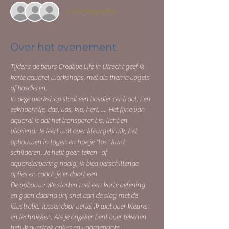
+4 andere gasten
Over het evenement
Tijdens de beurs Creative Life in Utrecht geef ik 
korte aquarel workshops, met als thema vogels 
of bosdieren.
In deze workshop staat een bosdier centraal. Een 
eekhoorntje, das, vos, kip, hert, .... Het fijne van 
aquarel is dat het transparant is, licht en 
vloeiend. Je leert wat over kleurgebruik, het 
opbouwen in lagen en hoe je "los" kunt 
schilderen. Je hebt geen teken- of 
aquarelervaring nodig, ik bied verschillende 
opties en coach je er doorheen.
De opbouw: We starten met een korte oefening 
en gaan daarna vrij snel aan de slag met de 
illustratie. Tussendoor vertel ik wat over kleuren 
en technieken. Als je onzeker bent over tekenen 
heb ik overtrek opties en voorgeprinte 