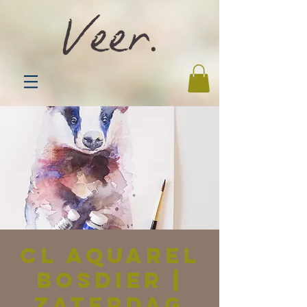
CL aquarel
bosdier |
zaterdag