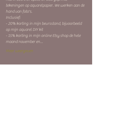
tekeningen op aquarelpapier. We werken aan de 
hand van foto's.
Inclusief:
- 20% korting in mijn beursstand, bijvoorbeeld 
op mijn aquarel DIY kit
- 15% korting in mijn online Etsy shop de hele 
maand november en…
Meer weergeven
Tickets
Uitverkocht
Soort ticket
Creative Life | bosdier
Meer info
Prijs