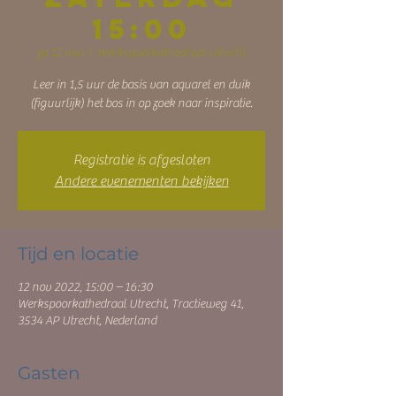
15:00
za 12 nov
  |  
Werkspoorkathedraal Utrecht
Leer in 1,5 uur de basis van aquarel en duik
(figuurlijk) het bos in op zoek naar inspiratie.
Registratie is afgesloten
Andere evenementen bekijken
Tijd en locatie
12 nov 2022, 15:00 – 16:30
Werkspoorkathedraal Utrecht, Tractieweg 41,
3534 AP Utrecht, Nederland
Gasten