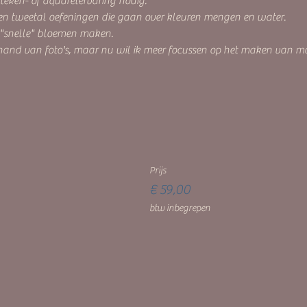
 teken- of aquarelervaring nodig.
n tweetal oefeningen die gaan over kleuren mengen en water.  
snelle" bloemen maken. 
nd van foto's, maar nu wil ik meer focussen op het maken van moo
Prijs
€ 59,00
btw inbegrepen