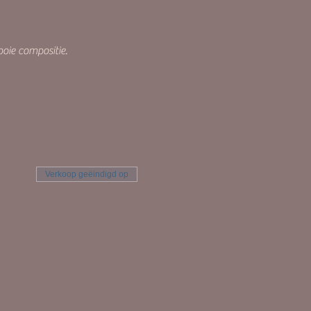
ie compositie.
Verkoop geëindigd op