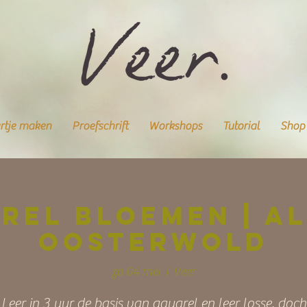
rtje maken
Proefschrift
Workshops
Tutorial
Shop
rel bloemen | A
Oosterwold
za 04 mei
  |  
Veer
Leer in 3 uur de basis van aquarel en leer losse, doch