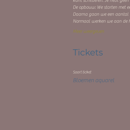
kunt schilderen. Je hebt geen
De opbouw: We starten met ee
Daarna gaan we een aantal "
Normaal werken we aan de ha
Meer weergeven
Tickets
Soort ticket
Bloemen aquarel