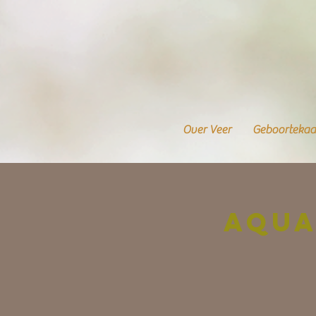
Over Veer
Geboortekaa
Aqua