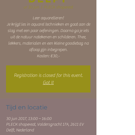
vr 30 jun
  |  
PLECK shop&eat
Leer aquarelleren!
Je krijgt les in aquarel technieken en gaat aan de
slag met een paar oefeningen. Daarna ga je iets
uit de natuur natekenen en schilderen. Thee,
lekkers, materialen en een kleine goodiebag na
afloop zijn inbegrepen.
Kosten: €30,-
Registration is closed for this event.
Got It
Tijd en locatie
30 jun 2017, 13:00 – 16:00
PLECK shop&eat, Voldersgracht 17A, 2611 EV
Delft, Nederland